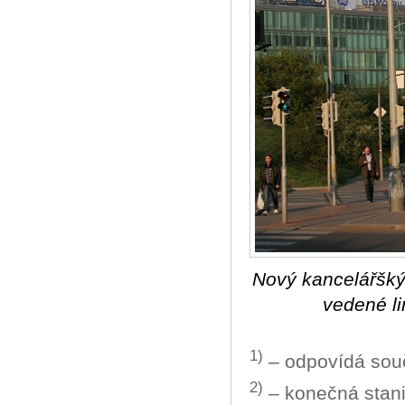
Nový kancelářšký
vedené li
1)
– odpovídá sou
2)
– konečná stani