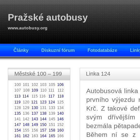
Pražské autobusy
www.autobusy.org
Články
Diskuzní fórum
Fotodatabáze
Link
Městské 100 – 199
Linka 124
100 101 102 103 105
106
Autobusová linka
107 108
109
110 111
112
.
113
114
115 116
117
118
.
.
.
prvního výjezdu 
119
120
121
123
124
125
Krč. Z takové de
128 129
130
131 133 134
135
136
137
138
139
140
svým dřívějším
141 142
143
144
145
146
bezmála pětapade
147
148
149
150
151 152
154
155 156
157
158
160
Během ní se z k
161
162
163
164
165
166