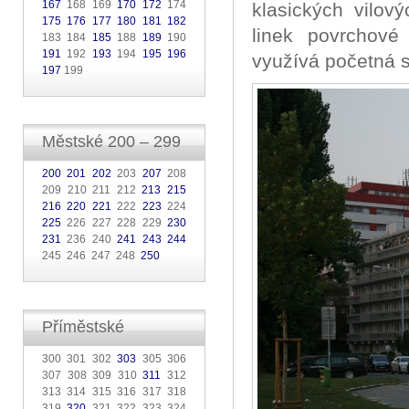
167
168 169
170
172
174
klasických vilov
175
176
177
180
181
182
linek povrchov
183 184
185
188
189
190
191
192
193
194
195
196
využívá početná s
197
199
Městské 200 – 299
200
201
202
203
207
208
209 210 211 212
213
215
216
220
221
222
223
224
225
226 227 228 229
230
231
236 240
241
243
244
245 246 247 248
250
Příměstské
300 301 302
303
305 306
307 308 309 310
311
312
313 314 315 316 317 318
319
320
321 322 323 324