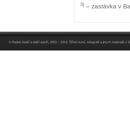
3)
– zastávka v Baa
© Radek Kolář a další autoři, 2002 – 2019. Šíření textů, fotografií a jiných materiálů 