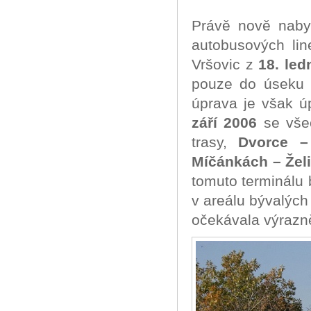
Právě nově naby
autobusových li
Vršovic z
18. led
pouze do úsek
úprava je však ú
září 2006
se všec
trasy,
Dvorce –
Míčánkách – Žel
tomuto terminálu
v areálu bývalýc
očekávala výrazn