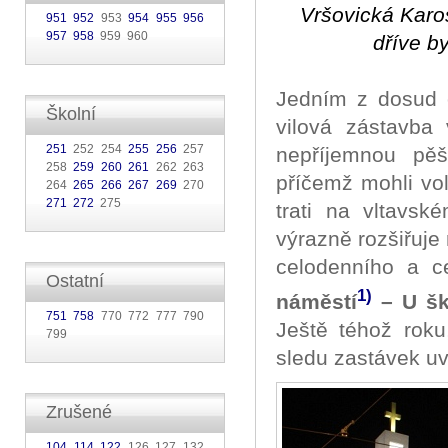
Vršovická Karo
951
952
953
954
955
956
957
958
959 960
dříve b
Jedním z dosud o
Školní
vilová zástavba 
251
252 254
255
256
257
nepříjemnou pěš
258
259
260
261
262 263
příčemž mohli vo
264
265
266
267
269
270
271
272
275
trati na vltavs
výrazně rozšiřuje
celodenního a c
Ostatní
1)
náměstí
– U šk
751
758
770 772 777 790
Ještě téhož rok
799
sledu zastávek uvni
Zrušené
104
114
122
126 127 132