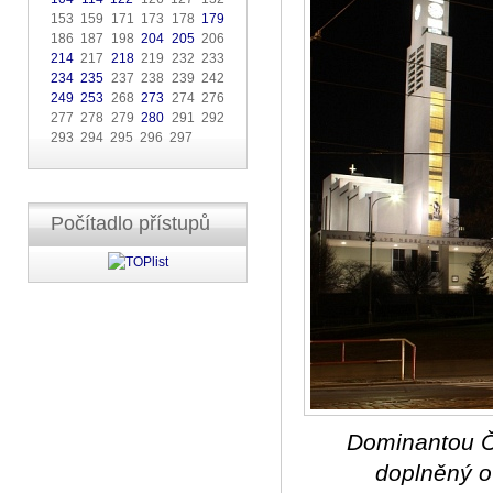
153 159 171 173 178
179
186 187 198
204
205
206
214
217
218
219 232 233
234
235
237 238 239 242
249
253
268
273
274 276
277 278 279
280
291 292
293 294 295 296 297
Počítadlo přístupů
Dominantou Če
doplněný o