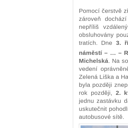
Pomocí čerstvě zř
zároveň dochází
nepříliš vzdálen
obsluhovány pouz
tratích. Dne
3. ř
náměstí – … – R
Michelská
. Na s
vedení oprávněně
Zelená Liška a Ha
byla později zne
rok později,
2. 
jednu zastávku 
uskutečnit pohodl
autobusové sítě.