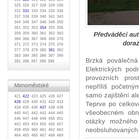
325 326 327 328 329 330
331
332
333 334 335 336
337 338 339 340 341 343
344 346 347 348 349 350
351 352 353
354
355 356
Předváděcí au
358 359 360 361 362 363
364 366 367 368 369 370
doraz
371 372 373 374 375 376
377 378 379 380
381
382
383 384 385 386 387 390
Brzká poválečná
391 396 397 398 399
Elektrických pod
provozních pro
Mimoměstské
nepříliš početn
samo zajištění al
421
422
423 425 426 427
428
429 430 431 432 433
Teprve po celkov
434 435 436
437
438 439
všeobecném obno
440 441 442 443 444 445
446 447 448 449 450 451
otázky možného
452 453 454 455 456 457
neobsluhovaných l
458 459 460 461 462 463
464 465 466 467 468 469