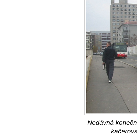
Nedávná konečná
kačerovs