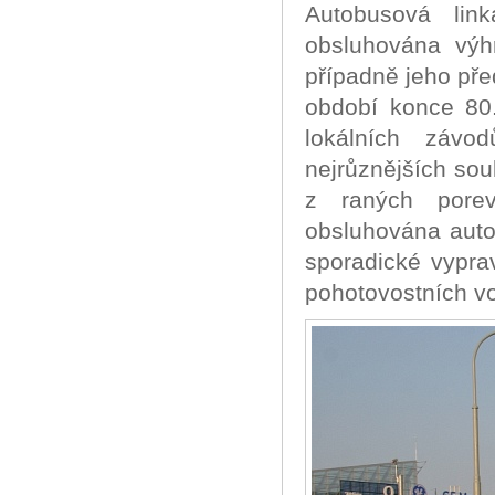
Autobusová lin
obsluhována výh
případně jeho př
období konce 80
lokálních závo
nejrůznějších so
z raných porev
obsluhována auto
sporadické vypra
pohotovostních vo