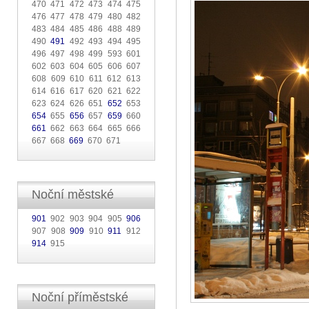
470 471 472 473 474 475
476 477 478 479 480 482
483 484 485 486 488 489
490
491
492 493 494 495
496 497 498 499 593 601
602 603 604 605 606 607
608 609 610 611 612 613
614 616 617 620 621 622
623 624 626 651
652
653
654
655
656
657
659
660
661
662 663 664 665 666
667 668
669
670 671
Noční městské
901
902 903 904 905
906
907 908
909
910
911
912
914
915
Noční příměstské