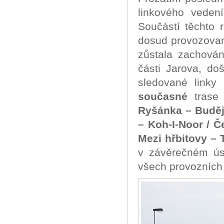
linkového veden
Součástí těchto 
dosud provozovan
zůstala zachován
části Jarova, do
sledované linky
současné
tras
Ryšánka – Buděj
– Koh-I-Noor / 
Mezi hřbitovy – 
v závěrečném úse
všech provozníc