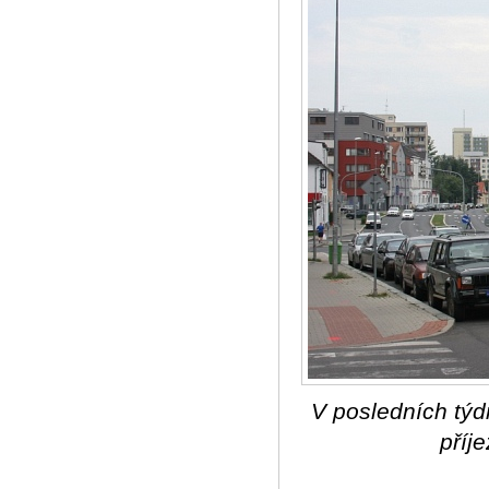
V posledních týd
příj