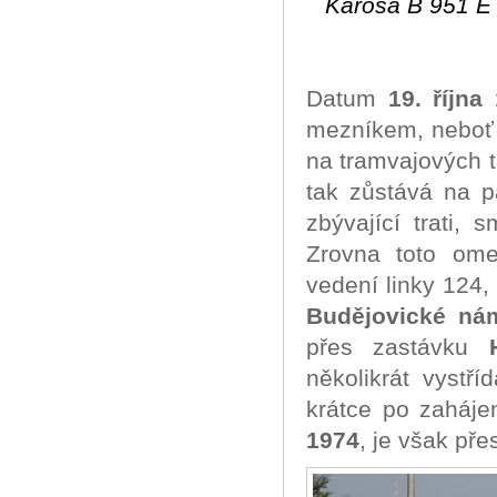
Karosa B 951 E 
Datum
19. října
mezníkem, neboť 
na tramvajových t
tak zůstává na p
zbývající trati,
Zrovna toto ome
vedení linky 124,
Budějovické ná
přes zastávku
několikrát vystří
krátce po zaháje
1974
, je však př