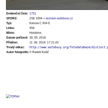
Evidenční číslo:
1751
SPZ/RZ:
2SE 1694
» seznam-autobusu.cz
Typ:
Karosa C 934 E
Linka:
456
Místo:
Holubice,
Datum pořízení:
30. 05. 2018
Přidáno:
11. 06. 2018 17:21:43
Trvalý odkaz:
http://www.autobusy.org/fotodatabaze/distinct.
Autor fotografie:
© Radek Kolář