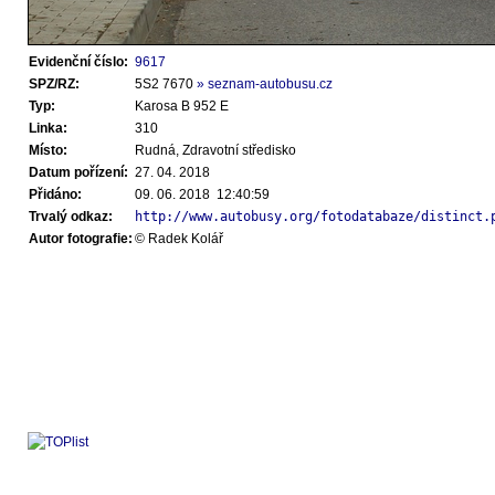
Evidenční číslo:
9617
SPZ/RZ:
5S2 7670
» seznam-autobusu.cz
Typ:
Karosa B 952 E
Linka:
310
Místo:
Rudná, Zdravotní středisko
Datum pořízení:
27. 04. 2018
Přidáno:
09. 06. 2018 12:40:59
Trvalý odkaz:
http://www.autobusy.org/fotodatabaze/distinct.
Autor fotografie:
© Radek Kolář