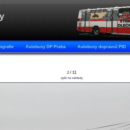
y
ografie
Autobusy DP Praha
Autobusy dopravců PID
/ 11
2
zpět na náhledy