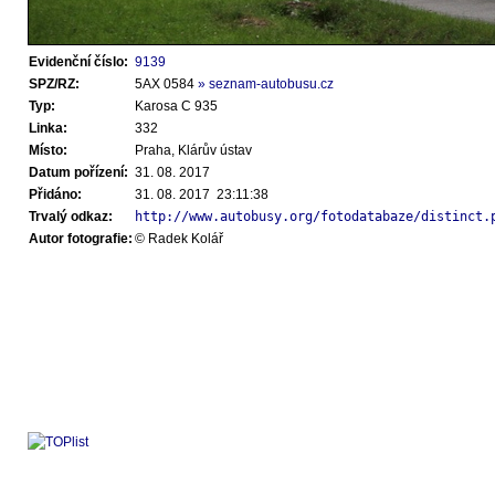
Evidenční číslo:
9139
SPZ/RZ:
5AX 0584
» seznam-autobusu.cz
Typ:
Karosa C 935
Linka:
332
Místo:
Praha, Klárův ústav
Datum pořízení:
31. 08. 2017
Přidáno:
31. 08. 2017 23:11:38
Trvalý odkaz:
http://www.autobusy.org/fotodatabaze/distinct.
Autor fotografie:
© Radek Kolář