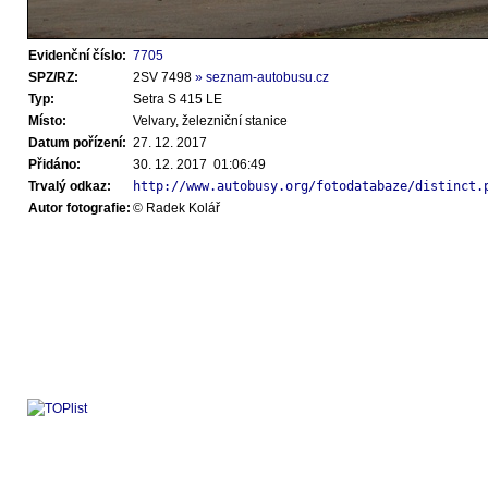
Evidenční číslo:
7705
SPZ/RZ:
2SV 7498
» seznam-autobusu.cz
Typ:
Setra S 415 LE
Místo:
Velvary, železniční stanice
Datum pořízení:
27. 12. 2017
Přidáno:
30. 12. 2017 01:06:49
Trvalý odkaz:
http://www.autobusy.org/fotodatabaze/distinct.
Autor fotografie:
© Radek Kolář