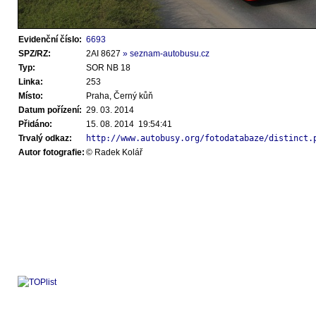
Evidenční číslo:
6693
SPZ/RZ:
2AI 8627
» seznam-autobusu.cz
Typ:
SOR NB 18
Linka:
253
Místo:
Praha, Černý kůň
Datum pořízení:
29. 03. 2014
Přidáno:
15. 08. 2014 19:54:41
Trvalý odkaz:
http://www.autobusy.org/fotodatabaze/distinct.
Autor fotografie:
© Radek Kolář