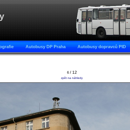
y
ografie
Autobusy DP Praha
Autobusy dopravců PID
/ 12
6
zpět na náhledy