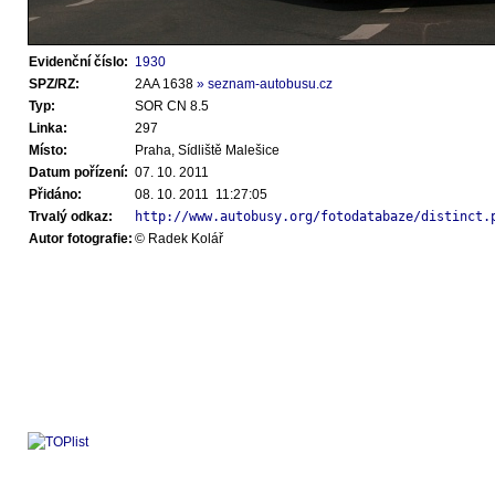
Evidenční číslo:
1930
SPZ/RZ:
2AA 1638
» seznam-autobusu.cz
Typ:
SOR CN 8.5
Linka:
297
Místo:
Praha, Sídliště Malešice
Datum pořízení:
07. 10. 2011
Přidáno:
08. 10. 2011 11:27:05
Trvalý odkaz:
http://www.autobusy.org/fotodatabaze/distinct.
Autor fotografie:
© Radek Kolář