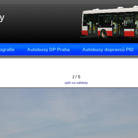
y
ografie
Autobusy DP Praha
Autobusy dopravců PID
/ 5
2
zpět na náhledy