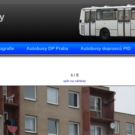
y
ografie
Autobusy DP Praha
Autobusy dopravců PID
/ 8
6
zpět na náhledy