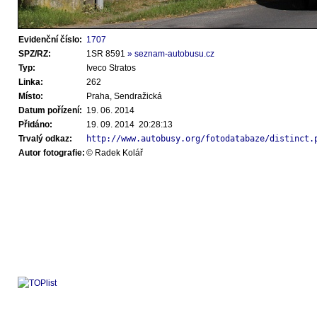
Evidenční číslo:
1707
SPZ/RZ:
1SR 8591
» seznam-autobusu.cz
Typ:
Iveco Stratos
Linka:
262
Místo:
Praha, Sendražická
Datum pořízení:
19. 06. 2014
Přidáno:
19. 09. 2014 20:28:13
Trvalý odkaz:
http://www.autobusy.org/fotodatabaze/distinct.
Autor fotografie:
© Radek Kolář