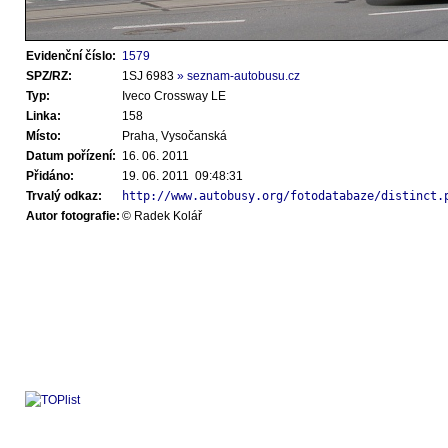
Evidenční číslo:
1579
SPZ/RZ:
1SJ 6983
» seznam-autobusu.cz
Typ:
Iveco Crossway LE
Linka:
158
Místo:
Praha, Vysočanská
Datum pořízení:
16. 06. 2011
Přidáno:
19. 06. 2011 09:48:31
Trvalý odkaz:
http://www.autobusy.org/fotodatabaze/distinct.
Autor fotografie:
© Radek Kolář