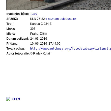
Evidenční číslo:
1379
SPZ/RZ:
KLN 76-82
» seznam-autobusu.cz
Typ:
Karosa C 934 E
Linka:
307
Místo:
Praha, Zličín
Datum pořízení:
24. 03. 2016
Přidáno:
10. 06. 2016 17:44:05
Trvalý odkaz:
http://www.autobusy.org/fotodatabaze/distinct.
Autor fotografie:
© Radek Kolář