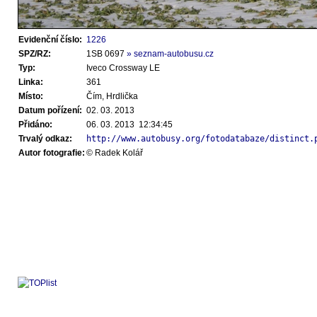
Evidenční číslo:
1226
SPZ/RZ:
1SB 0697
» seznam-autobusu.cz
Typ:
Iveco Crossway LE
Linka:
361
Místo:
Čím, Hrdlička
Datum pořízení:
02. 03. 2013
Přidáno:
06. 03. 2013 12:34:45
Trvalý odkaz:
http://www.autobusy.org/fotodatabaze/distinct.
Autor fotografie:
© Radek Kolář