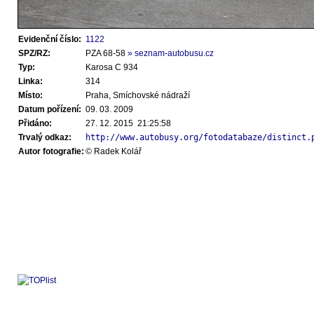
Evidenční číslo:
1122
SPZ/RZ:
PZA 68-58
» seznam-autobusu.cz
Typ:
Karosa C 934
Linka:
314
Místo:
Praha, Smíchovské nádraží
Datum pořízení:
09. 03. 2009
Přidáno:
27. 12. 2015 21:25:58
Trvalý odkaz:
http://www.autobusy.org/fotodatabaze/distinct.
Autor fotografie:
© Radek Kolář