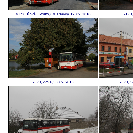
9173, Jílové u Prahy, Čs. armády, 12. 09. 2016
9173,
9173, Zvole, 30. 09. 2016
9173, Č