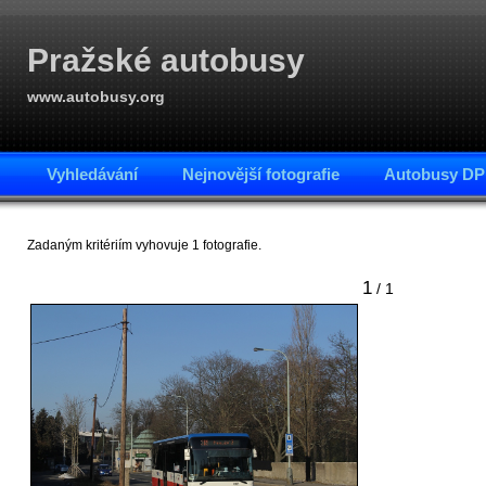
Pražské autobusy
www.autobusy.org
Vyhledávání
Nejnovější fotografie
Autobusy DP
Zadaným kritériím vyhovuje 1 fotografie.
1
/ 1