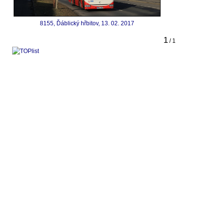
8155, Ďáblický hřbitov, 13. 02. 2017
1
/ 1