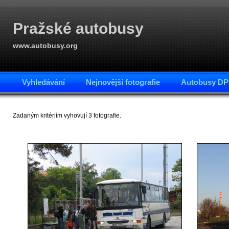
Pražské autobusy
www.autobusy.org
Vyhledávání
Nejnovější fotografie
Autobusy DP
Zadaným kritériím vyhovují 3 fotografie.