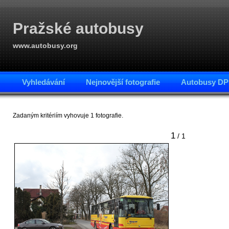
Pražské autobusy
www.autobusy.org
Vyhledávání
Nejnovější fotografie
Autobusy DP
Zadaným kritériím vyhovuje 1 fotografie.
1
/ 1