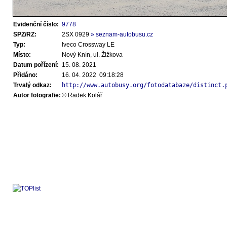
Evidenční číslo:
9778
SPZ/RZ:
2SX 0929
» seznam-autobusu.cz
Typ:
Iveco Crossway LE
Místo:
Nový Knín, ul. Žižkova
Datum pořízení:
15. 08. 2021
Přidáno:
16. 04. 2022 09:18:28
Trvalý odkaz:
http://www.autobusy.org/fotodatabaze/distinct.
Autor fotografie:
© Radek Kolář