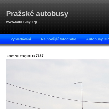
Pražské autobusy
www.autobusy.org
Vyhledávání
Nejnovější fotografie
Autobusy DP
7157
Zobrazuji fotografii ID
.