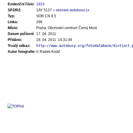
Evidenční číslo:
1923
SPZ/RZ:
1AY 5127
» seznam-autobusu.cz
Typ:
SOR CN 8.5
Linka:
296
Místo:
Praha, Obchodní centrum Černý Most
Datum pořízení:
17. 04. 2011
Přidáno:
18. 04. 2011 14:31:49
Trvalý odkaz:
http://www.autobusy.org/fotodatabaze/distinct.
Autor fotografie:
© Radek Kolář