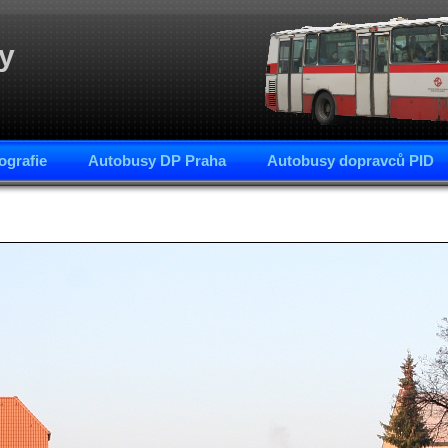
y
ografie
Autobusy DP Praha
Autobusy dopravců PID