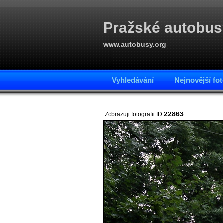
Pražské autobus
www.autobusy.org
Vyhledávání
Nejnovější fot
22863
Zobrazuji fotografii ID
.