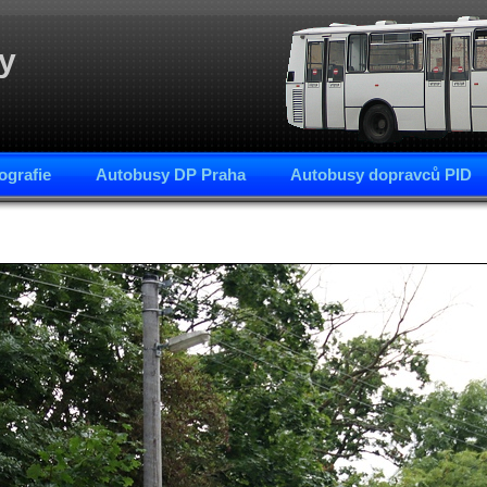
y
ografie
Autobusy DP Praha
Autobusy dopravců PID