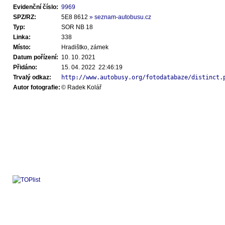
Evidenční číslo:
9969
SPZ/RZ:
5E8 8612
» seznam-autobusu.cz
Typ:
SOR NB 18
Linka:
338
Místo:
Hradištko, zámek
Datum pořízení:
10. 10. 2021
Přidáno:
15. 04. 2022 22:46:19
Trvalý odkaz:
http://www.autobusy.org/fotodatabaze/distinct.
Autor fotografie:
© Radek Kolář