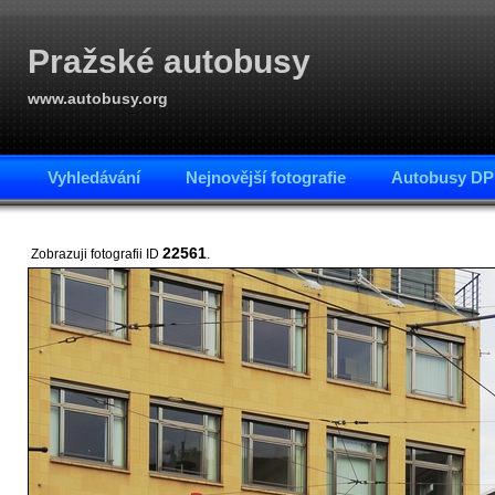
Pražské autobusy
www.autobusy.org
Vyhledávání
Nejnovější fotografie
Autobusy DP
22561
Zobrazuji fotografii ID
.