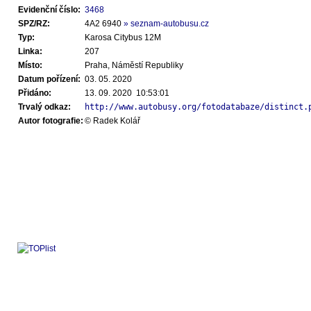
Evidenční číslo:
3468
SPZ/RZ:
4A2 6940
» seznam-autobusu.cz
Typ:
Karosa Citybus 12M
Linka:
207
Místo:
Praha, Náměstí Republiky
Datum pořízení:
03. 05. 2020
Přidáno:
13. 09. 2020 10:53:01
Trvalý odkaz:
http://www.autobusy.org/fotodatabaze/distinct.
Autor fotografie:
© Radek Kolář