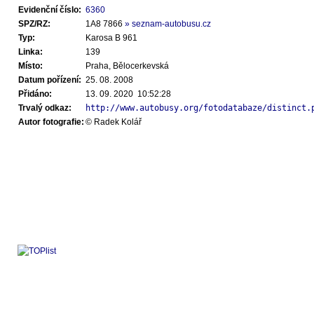
Evidenční číslo:
6360
SPZ/RZ:
1A8 7866
» seznam-autobusu.cz
Typ:
Karosa B 961
Linka:
139
Místo:
Praha, Bělocerkevská
Datum pořízení:
25. 08. 2008
Přidáno:
13. 09. 2020 10:52:28
Trvalý odkaz:
http://www.autobusy.org/fotodatabaze/distinct.
Autor fotografie:
© Radek Kolář