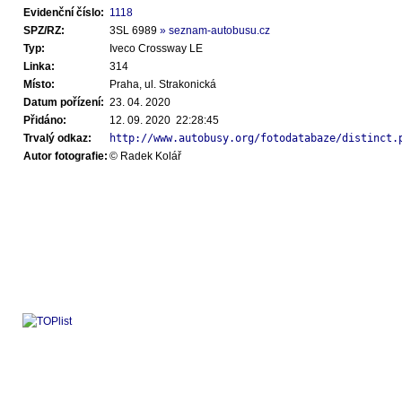
Evidenční číslo:
1118
SPZ/RZ:
3SL 6989
» seznam-autobusu.cz
Typ:
Iveco Crossway LE
Linka:
314
Místo:
Praha, ul. Strakonická
Datum pořízení:
23. 04. 2020
Přidáno:
12. 09. 2020 22:28:45
Trvalý odkaz:
http://www.autobusy.org/fotodatabaze/distinct.
Autor fotografie:
© Radek Kolář