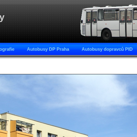
y
ografie
Autobusy DP Praha
Autobusy dopravců PID