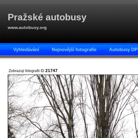
Pražské autobusy
www.autobusy.org
Vyhledávání
Nejnovější fotografie
Autobusy DP
21747
Zobrazuji fotografii ID
.