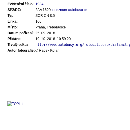
Evidenční číslo:
1934
SPZ/RZ:
2AA 1629
» seznam-autobusu.cz
Typ:
SOR CN 8.5
Linka:
166
Místo:
Praha, Třeboradice
Datum pořízení:
25. 09. 2018
Přidáno:
19. 10. 2018 10:59:20
Trvalý odkaz:
http://www.autobusy.org/fotodatabaze/distinct.
Autor fotografie:
© Radek Kolář