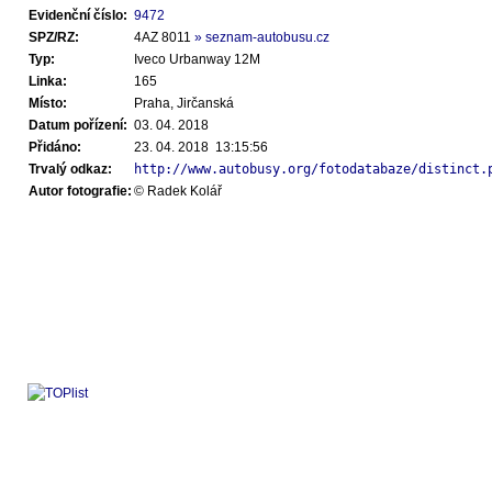
Evidenční číslo:
9472
SPZ/RZ:
4AZ 8011
» seznam-autobusu.cz
Typ:
Iveco Urbanway 12M
Linka:
165
Místo:
Praha, Jirčanská
Datum pořízení:
03. 04. 2018
Přidáno:
23. 04. 2018 13:15:56
Trvalý odkaz:
http://www.autobusy.org/fotodatabaze/distinct.
Autor fotografie:
© Radek Kolář