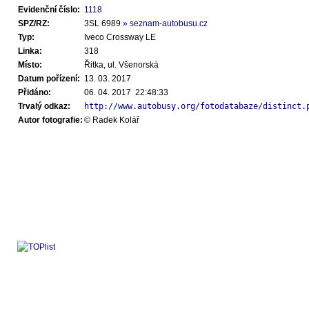
Evidenční číslo:
1118
SPZ/RZ:
3SL 6989
» seznam-autobusu.cz
Typ:
Iveco Crossway LE
Linka:
318
Místo:
Řitka, ul. Všenorská
Datum pořízení:
13. 03. 2017
Přidáno:
06. 04. 2017 22:48:33
Trvalý odkaz:
http://www.autobusy.org/fotodatabaze/distinct.
Autor fotografie:
© Radek Kolář