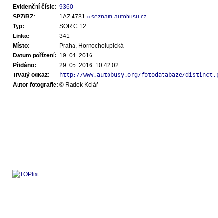
Evidenční číslo:
9360
SPZ/RZ:
1AZ 4731
» seznam-autobusu.cz
Typ:
SOR C 12
Linka:
341
Místo:
Praha, Hornocholupická
Datum pořízení:
19. 04. 2016
Přidáno:
29. 05. 2016 10:42:02
Trvalý odkaz:
http://www.autobusy.org/fotodatabaze/distinct.
Autor fotografie:
© Radek Kolář