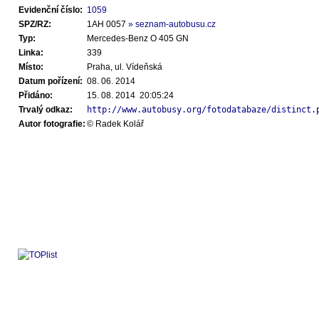
Evidenční číslo:
1059
SPZ/RZ:
1AH 0057
» seznam-autobusu.cz
Typ:
Mercedes-Benz O 405 GN
Linka:
339
Místo:
Praha, ul. Vídeňská
Datum pořízení:
08. 06. 2014
Přidáno:
15. 08. 2014 20:05:24
Trvalý odkaz:
http://www.autobusy.org/fotodatabaze/distinct.
Autor fotografie:
© Radek Kolář