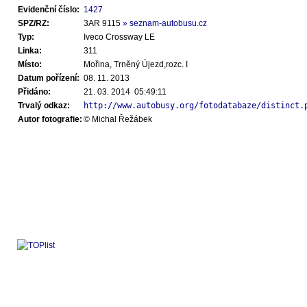
Evidenční číslo:
1427
SPZ/RZ:
3AR 9115
» seznam-autobusu.cz
Typ:
Iveco Crossway LE
Linka:
311
Místo:
Mořina, Trněný Újezd,rozc. I
Datum pořízení:
08. 11. 2013
Přidáno:
21. 03. 2014 05:49:11
Trvalý odkaz:
http://www.autobusy.org/fotodatabaze/distinct.
Autor fotografie:
© Michal Řežábek