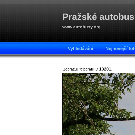
Pražské autobus
www.autobusy.org
Vyhledávání
Nejnovější fot
13201
Zobrazuji fotografii ID
.