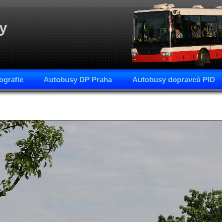
y
ografie
Autobusy DP Praha
Autobusy dopravců PID