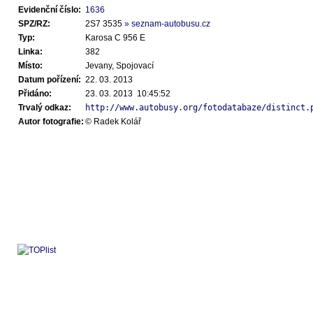
Evidenční číslo:
1636
SPZ/RZ:
2S7 3535
» seznam-autobusu.cz
Typ:
Karosa C 956 E
Linka:
382
Místo:
Jevany, Spojovací
Datum pořízení:
22. 03. 2013
Přidáno:
23. 03. 2013 10:45:52
Trvalý odkaz:
http://www.autobusy.org/fotodatabaze/distinct.
Autor fotografie:
© Radek Kolář