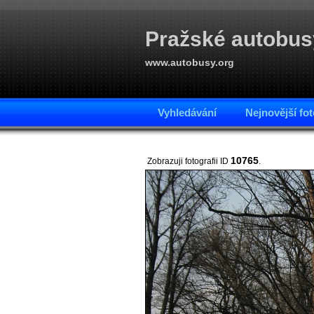
Pražské autobus
www.autobusy.org
Vyhledávání
Nejnovější fot
10765
Zobrazuji fotografii ID
.