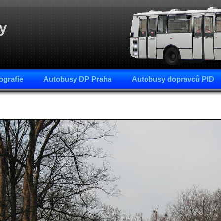
y
ografie
Autobusy DP Praha
Autobusy dopravců PID