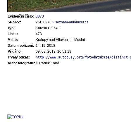
Evidenční číslo:
8073
SPZ/RZ:
2SE 6276
» seznam-autobusu.cz
Typ:
Karosa C 954 E
Linka:
473
Místo:
Kralupy nad Vltavou, ul. Mostní
Datum pořízení:
14. 11. 2018
Přidáno:
09. 03. 2019 10:51:19
Trvalý odkaz:
http://www.autobusy.org/fotodatabaze/distinct.
Autor fotografie:
© Radek Kolář