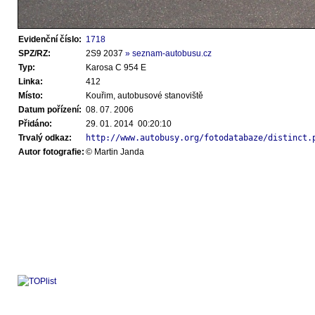
Evidenční číslo:
1718
SPZ/RZ:
2S9 2037
» seznam-autobusu.cz
Typ:
Karosa C 954 E
Linka:
412
Místo:
Kouřim, autobusové stanoviště
Datum pořízení:
08. 07. 2006
Přidáno:
29. 01. 2014 00:20:10
Trvalý odkaz:
http://www.autobusy.org/fotodatabaze/distinct.
Autor fotografie:
© Martin Janda