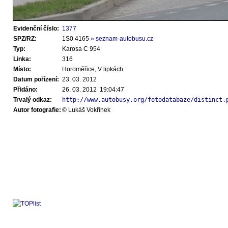
Evidenční číslo:
1377
SPZ/RZ:
1S0 4165
» seznam-autobusu.cz
Typ:
Karosa C 954
Linka:
316
Místo:
Horoměřice, V lipkách
Datum pořízení:
23. 03. 2012
Přidáno:
26. 03. 2012 19:04:47
Trvalý odkaz:
http://www.autobusy.org/fotodatabaze/distinct.
Autor fotografie:
© Lukáš Vokřínek