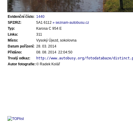
Evidenční číslo:
1440
SPZ/RZ:
5A1 6112
» seznam-autobusu.cz
Typ:
Karosa C 954 E
Linka:
311
Místo:
Vysoký Újezd, sokolovna
Datum pořízení:
28. 03. 2014
Přidáno:
08. 08. 2014 22:04:50
Trvalý odkaz:
http://www.autobusy.org/fotodatabaze/distinct.
Autor fotografie:
© Radek Kolář