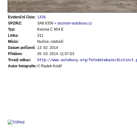
Evidenční číslo:
1436
SPZ/RZ:
3A8 6356
» seznam-autobusu.cz
Typ:
Karosa C 954 E
Linka:
311
Místo:
Nučice, nádraží
Datum pořízení:
13. 02. 2014
Přidáno:
05. 03. 2014 11:07:03
Trvalý odkaz:
http://www.autobusy.org/fotodatabaze/distinct.
Autor fotografie:
© Radek Kolář