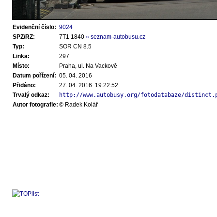
Evidenční číslo:
9024
SPZ/RZ:
7T1 1840
» seznam-autobusu.cz
Typ:
SOR CN 8.5
Linka:
297
Místo:
Praha, ul. Na Vackově
Datum pořízení:
05. 04. 2016
Přidáno:
27. 04. 2016 19:22:52
Trvalý odkaz:
http://www.autobusy.org/fotodatabaze/distinct.
Autor fotografie:
© Radek Kolář