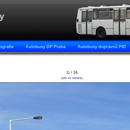
y
ografie
Autobusy DP Praha
Autobusy dopravců PID
/ 16
11
zpět na náhledy