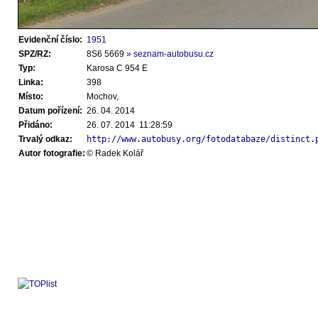
Evidenční číslo:
1951
SPZ/RZ:
8S6 5669
» seznam-autobusu.cz
Typ:
Karosa C 954 E
Linka:
398
Místo:
Mochov,
Datum pořízení:
26. 04. 2014
Přidáno:
26. 07. 2014 11:28:59
Trvalý odkaz:
http://www.autobusy.org/fotodatabaze/distinct.
Autor fotografie:
© Radek Kolář