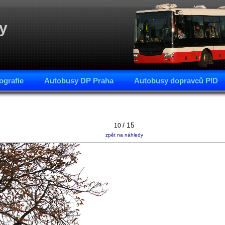
y
ografie
Autobusy DP Praha
Autobusy dopravců PID
/ 15
10
zpět na náhledy