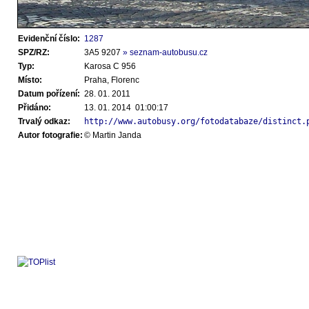
Evidenční číslo:
1287
SPZ/RZ:
3A5 9207
» seznam-autobusu.cz
Typ:
Karosa C 956
Místo:
Praha, Florenc
Datum pořízení:
28. 01. 2011
Přidáno:
13. 01. 2014 01:00:17
Trvalý odkaz:
http://www.autobusy.org/fotodatabaze/distinct.
Autor fotografie:
© Martin Janda