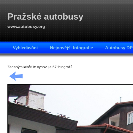
Pražské autobusy
www.autobusy.org
Vyhledávání
Nejnovější fotografie
Autobusy DP
Zadaným kritériím vyhovuje 67 fotografií.