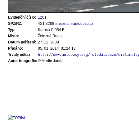
Evidenční číslo:
1201
SPZ/RZ:
4S1 3288
» seznam-autobusu.cz
Typ:
Karosa C 954 E
Místo:
Železná Ruda,
Datum pořízení:
27. 12. 2008
Přidáno:
05. 01. 2014 01:24:18
Trvalý odkaz:
http://www.autobusy.org/fotodatabaze/distinct.
Autor fotografie:
© Martin Janda